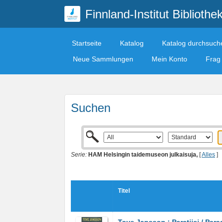
Finnland-Institut Bibliothe
Startseite
Katalog
Katalog durchsuch
Neue Sammlungen
Mein Konto
Frag 
Suchen
Serie:
HAM Helsingin taidemuseon julkaisuja,
[
Alles
]
Titel