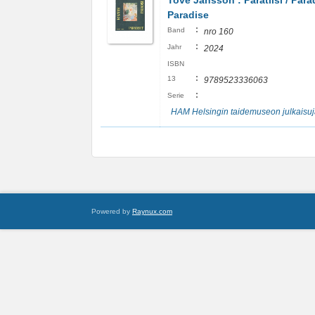
Tove Jansson : Paratiisi / Parad
Paradise
:
Band
nro 160
:
Jahr
2024
ISBN
:
13
9789523336063
:
Serie
HAM Helsingin taidemuseon julkaisuj
Powered by
Raynux.com