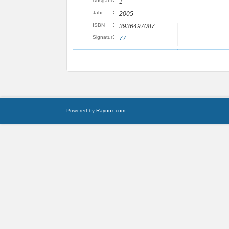
:
Ausgabe
1
:
Jahr
2005
:
ISBN
3936497087
:
Signatur
77
Powered by
Raynux.com