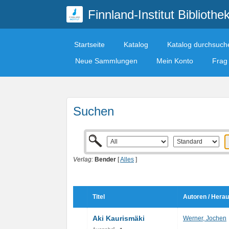
Finnland-Institut Bibliothe
Startseite
Katalog
Katalog durchsuch
Neue Sammlungen
Mein Konto
Frag 
Suchen
Verlag:
Bender
[
Alles
]
Titel
Autoren / Hera
Aki Kaurismäki
Werner, Jochen