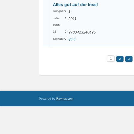
Alles gut auf der Insel
:
Ausgabe
1
:
Jahr
2011
ISBN
:
13
9783423248495
:
Signatur
84.4
1
2
3
Powered by
Raynux.com