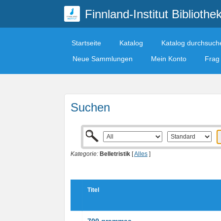
Finnland-Institut Bibliothe
Startseite
Katalog
Katalog durchsuch
Neue Sammlungen
Mein Konto
Frag 
Suchen
Kategorie:
Belletristik
[
Alles
]
Titel