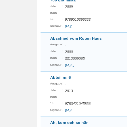
700 grammaa
:
Jahr
2009
ISBN
:
13
9789510396223
:
Signatur
84.2
Abschied vom Roten Haus
:
Ausgabe
1
:
Jahr
2000
:
ISBN
3312009065
:
Signatur
84.4 J
Abteil nr. 6
:
Ausgabe
1
:
Jahr
2013
ISBN
:
13
9783421045836
:
Signatur
84.4
Ah, kom och se här