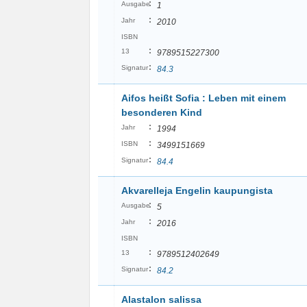
:
Ausgabe
1
:
Jahr
2010
ISBN
:
13
9789515227300
:
Signatur
84.3
Aifos heißt Sofia : Leben mit einem
besonderen Kind
:
Jahr
1994
:
ISBN
3499151669
:
Signatur
84.4
Akvarelleja Engelin kaupungista
:
Ausgabe
5
:
Jahr
2016
ISBN
:
13
9789512402649
:
Signatur
84.2
Alastalon salissa