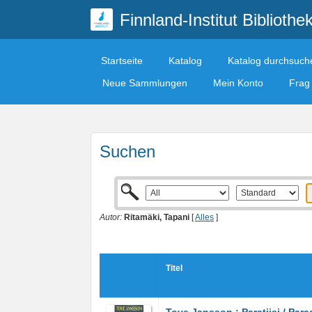
Finnland-Institut Bibliothe
Startseite
Katalog
Katalog durchsuch
Neue Sammlungen
Mein Konto
Frag 
Suchen
Autor:
Ritamäki, Tapani
[
Alles
]
Titel