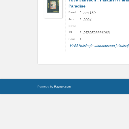
Tove Jansson : Paratiisi / Parad
Paradise
:
Band
nro 160
:
Jahr
2024
ISBN
:
13
9789523336063
:
Serie
HAM Helsingin taidemuseon julkaisuj
Powered by
Raynux.com