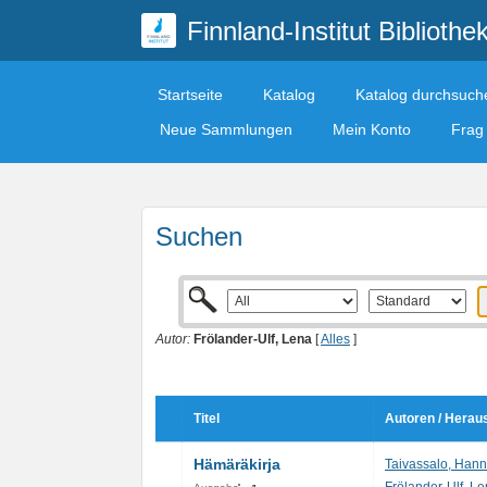
Finnland-Institut Bibliothe
Startseite
Katalog
Katalog durchsuch
Neue Sammlungen
Mein Konto
Frag 
Suchen
Autor:
Frölander-Ulf, Lena
[
Alles
]
Titel
Autoren / Herau
Hämäräkirja
Taivassalo, Hann