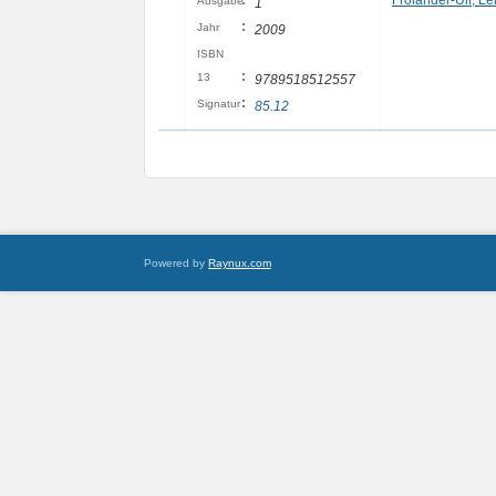
:
Frölander-Ulf, L
Ausgabe
1
:
Jahr
2009
ISBN
:
13
9789518512557
:
Signatur
85.12
Powered by
Raynux.com