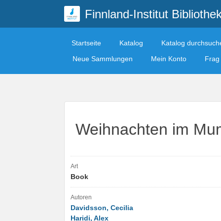
Finnland-Institut Bibliothe
Startseite
Katalog
Katalog durchsuch
Neue Sammlungen
Mein Konto
Frag 
Weihnachten im Mum
Art
Book
Autoren
Davidsson, Cecilia
Haridi, Alex