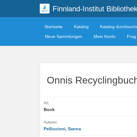
Finnland-Institut Bibliothe
Startseite
Katalog
Katalog durchsuch
Neue Sammlungen
Mein Konto
Frag 
Onnis Recyclingbuc
Art
Book
Autoren
Pelliccioni, Sanna