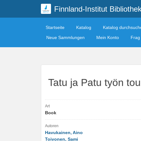
Finnland-Institut Bibliothe
Startseite
Katalog
Katalog durchsuch
Neue Sammlungen
Mein Konto
Frag 
Tatu ja Patu työn to
Art
Book
Autoren
Havukainen, Aino
Toivonen, Sami